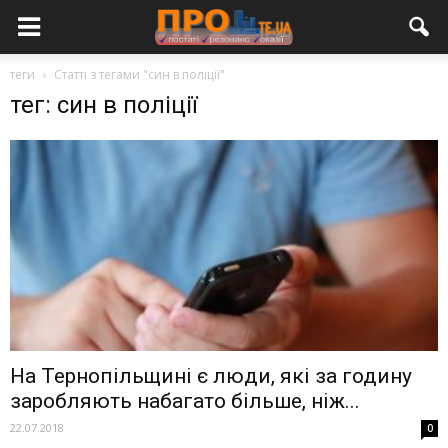
теги
Статті з тегами "син в поліції"
тег: син в поліції
На Тернопільщині є люди, які за годину
заробляють набагато більше, ніж...
22.07.2018
0