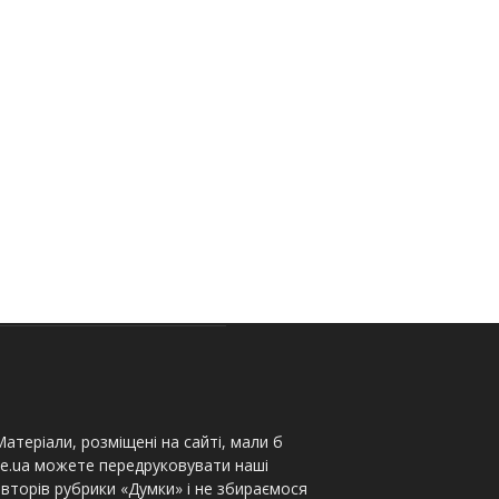
атеріали, розміщені на сайті, мали б
te.ua можете передруковувати наші
вторів рубрики «Думки» і не збираємося