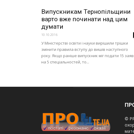
Випускникам Тернопільщини
варто вже починати над цим
думати
10.10.2016
У Міністерстві освіти і науки вирішили трішки
змінити правила вступу до вишів наступного
року. Якщо раніше випускник міг подати 15 заяв
на 5 спеціальностей, то...
ПРО
© PR
охор
мате