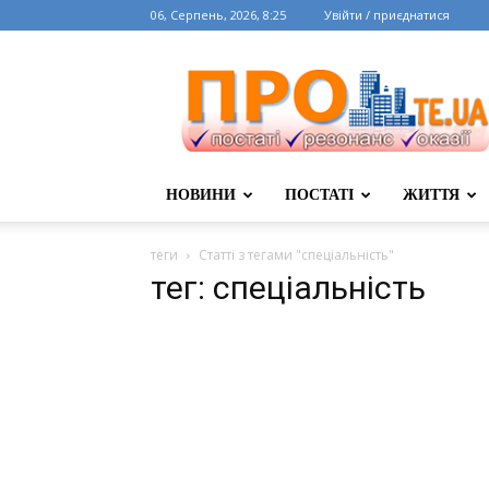
06, Серпень, 2026, 8:25
Увійти / приєднатися
НОВИНИ
ПОСТАТІ
ЖИТТЯ
теги
Статті з тегами "спеціальність"
тег: спеціальність