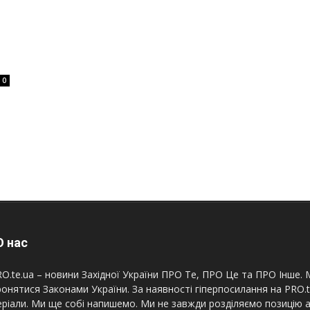
0
 нас
O.te.ua – новини Західної України ПРО Те, ПРО Це та ПРО Інше. М
онятися Законами України. За наявності гіперпосилання на PRO.
ріали. Ми ще собі напишемо. Ми не завжди розділяємо позицію а