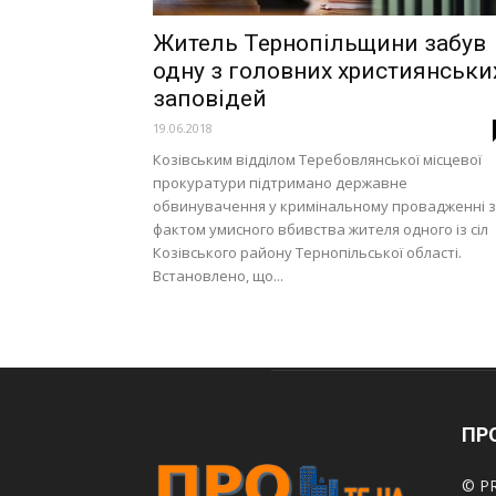
Житель Тернопільщини забув
одну з головних християнськи
заповідей
19.06.2018
Козівським відділом Теребовлянської місцевої
прокуратури підтримано державне
обвинувачення у кримінальному провадженні 
фактом умисного вбивства жителя одного із сіл
Козівського району Тернопільської області.
Встановлено, що...
ПРО
© PR