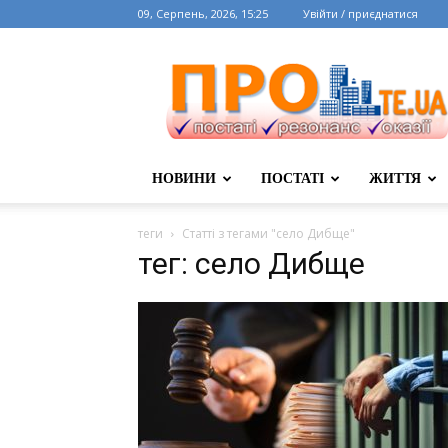
09, Серпень, 2026, 15:25
Увійти / приєднатися
НОВИНИ
ПОСТАТІ
ЖИТТЯ
теги
Статті з тегами "село Дибще"
тег: село Дибще