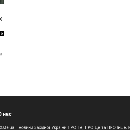
х
0
за
 нас
O.te.ua – новини Західної України ПРО Те, ПРО Це та ПРО Інше. М