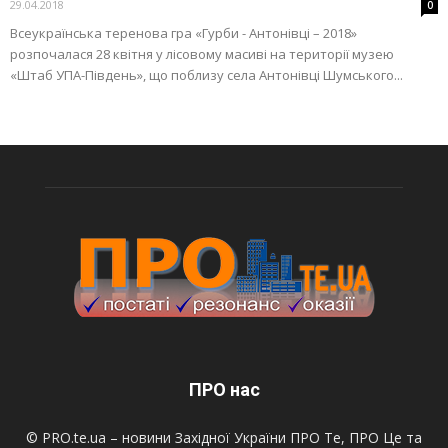
29.04.2018
0
Всеукраїнська теренова гра «Гурби - Антонівці – 2018»
розпочалася 28 квітня у лісовому масиві на території музею
«Штаб УПА-Південь», що поблизу села Антонівці Шумського...
ПРО нас
© PRO.te.ua – новини Західної України ПРО Те, ПРО Це та