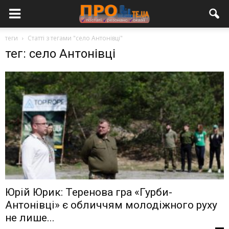
теги
Статті з тегами "село Антонівці"
тег: село Антонівці
Юрій Юрик: Теренова гра «Гурби-
Антонівці» є обличчям молодіжного руху
не лише...