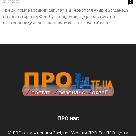
21.07.2020
0
Три дні тому народний депутат від Тернополя Андрій Богданець
на своїй сторінці у Фейсбук повідомив, що реконструкцію
шляхопроводу через залізничну колію на вул. Об’їзна...
ПРО нас
© PRO.te.ua – новини Західної України ПРО Те, ПРО Це та