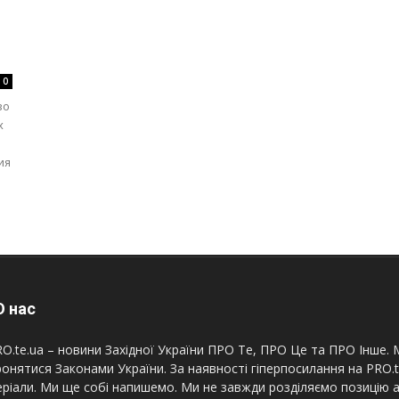
0
во
х
ия
 нас
O.te.ua – новини Західної України ПРО Те, ПРО Це та ПРО Інше. М
онятися Законами України. За наявності гіперпосилання на PRO.
ріали. Ми ще собі напишемо. Ми не завжди розділяємо позицію а