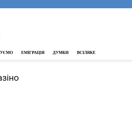
ДУЄМО
ЕМІГРАЦІЯ
ДУМКИ
ВСІЛЯКЕ
азіно