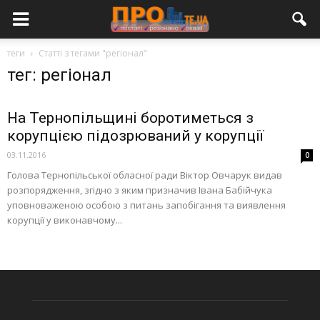
теги
Статті з тегами "регіонал"
тег: регіонал
На Тернопільщині боротиметься з
корупцією підозрюваний у корупції
03.11.2016
0
Голова Тернопільської обласної ради Віктор Овчарук видав
розпорядження, згідно з яким призначив Івана Бабійчука
уповноваженою особою з питань запобігання та виявлення
корупції у виконавчому...