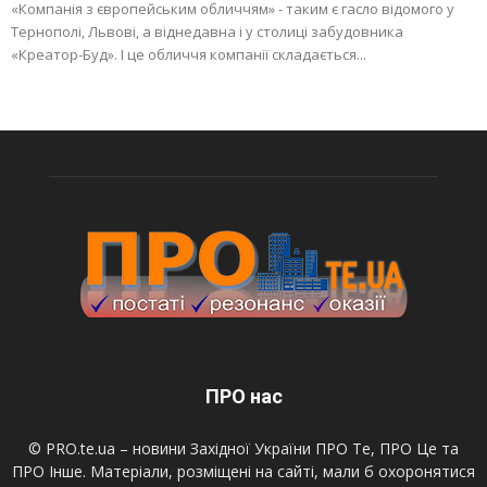
«Компанія з європейським обличчям» - таким є гасло відомого у
Тернополі, Львові, а віднедавна і у столиці забудовника
«Креатор-Буд». І це обличчя компанії складається...
ПРО нас
© PRO.te.ua – новини Західної України ПРО Те, ПРО Це та
ПРО Інше. Матеріали, розміщені на сайті, мали б охоронятися