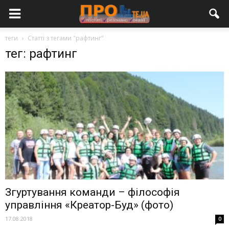
теги
Статті з тегами "рафтинг"
тег: рафтинг
Згуртування команди – філософія
управління «Креатор-Буд» (фото)
17.08.2018
0