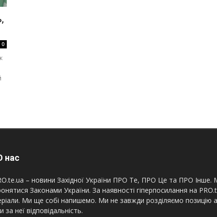
,
0
к
й
 нас
O.te.ua – новини Західної України ПРО Те, ПРО Це та ПРО Інше. М
онятися Законами України. За наявності гіперпосилання на PRO.
ріали. Ми ще собі напишемо. Ми не завжди розділяємо позицію а
и за неї відповідальність.