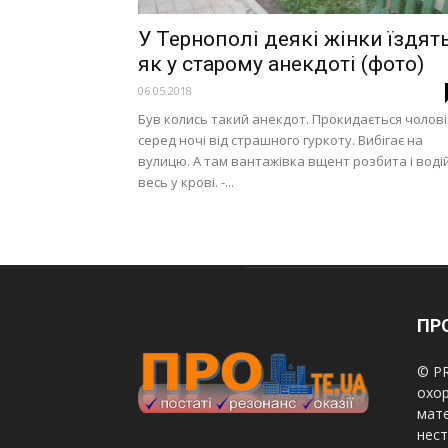
У Тернополі деякі жінки їздять
як у старому анекдоті (фото)
06.05.2018
Був колись такий анекдот. Прокидається чолові
серед ночі від страшного гуркоту. Вибігає на
вулицю. А там вантажівка вщент розбита і воді
весь у крові. -...
ПРО
© PR
охор
мате
нест