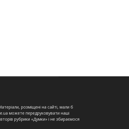
атеріали, розміщені на сайті, мали б
te.ua можете передруковувати наші
вторів рубрики «Думки» і не збираємося