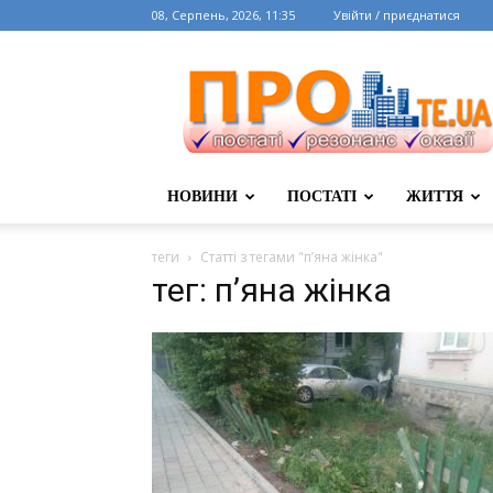
08, Серпень, 2026, 11:35
Увійти / приєднатися
НОВИНИ
ПОСТАТІ
ЖИТТЯ
теги
Статті з тегами "п’яна жінка"
тег: п’яна жінка