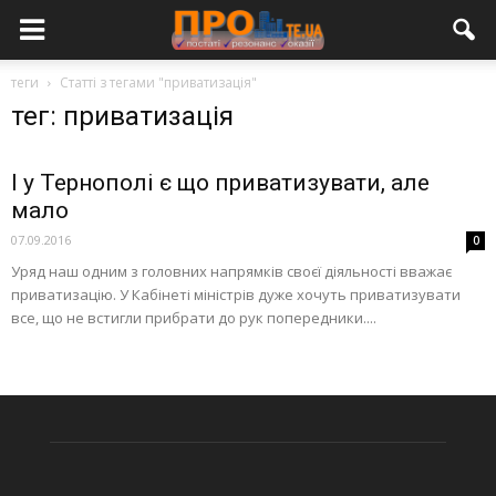
теги
Статті з тегами "приватизація"
тег: приватизація
І у Тернополі є що приватизувати, але
мало
07.09.2016
0
Уряд наш одним з головних напрямків своєї діяльності вважає
приватизацію. У Кабінеті міністрів дуже хочуть приватизувати
все, що не встигли прибрати до рук попередники....