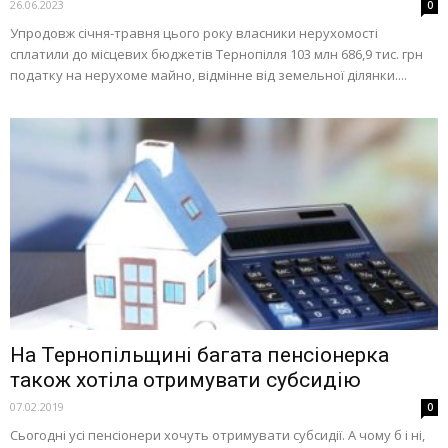
26.06.2023
0
Упродовж січня-травня цього року власники нерухомості
сплатили до місцевих бюджетів Тернопілля 103 млн 686,9 тис. грн
податку на нерухоме майно, відмінне від земельної ділянки....
На Тернопільщині багата пенсіонерка
також хотіла отримувати субсидію
07.02.2019
0
Сьогодні усі пенсіонери хочуть отримувати субсидії. А чому б і ні,