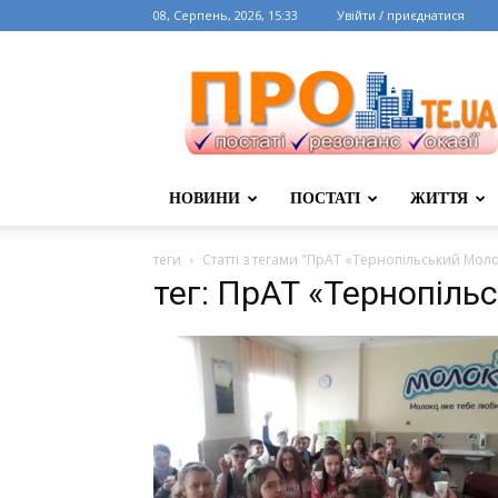
08, Серпень, 2026, 15:33
Увійти / приєднатися
НОВИНИ
ПОСТАТІ
ЖИТТЯ
теги
Статті з тегами "ПрАТ «Тернопільський Мол
тег: ПрАТ «Тернопіл