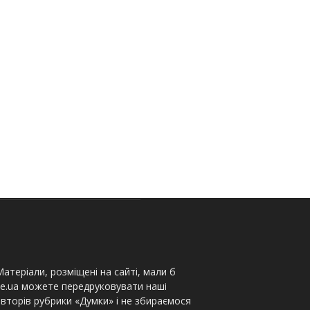
атеріали, розміщені на сайті, мали б
te.ua можете передруковувати наші
вторів рубрики «Думки» і не збираємося