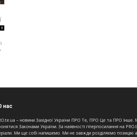
ї
0
)
ь
 нас
O.te.ua – новини Західної України ПРО Те, ПРО Це та ПРО Інше. М
онятися Законами України. За наявності гіперпосилання на PRO.
ріали. Ми ще собі напишемо. Ми не завжди розділяємо позицію а