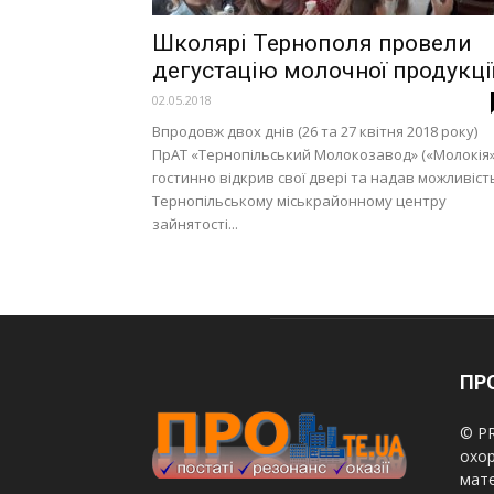
Школярі Тернополя провели
дегустацію молочної продукці
02.05.2018
Впродовж двох днів (26 та 27 квітня 2018 року)
ПрАТ «Тернопільський Молокозавод» («Молокія»
гостинно відкрив свої двері та надав можливіст
Тернопільському міськрайонному центру
зайнятості...
ПРО
© PR
охор
мате