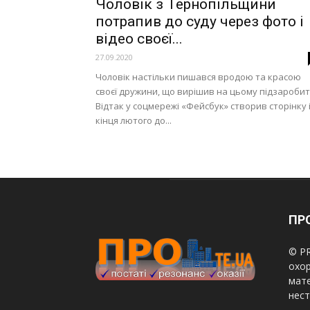
Чоловік з Тернопільщини
потрапив до суду через фото і
відео своєї...
27.09.2020
Чоловік настільки пишався вродою та красою
своєї дружини, що вирішив на цьому підзаробит
Відтак у соцмережі «Фейсбук» створив сторінку і
кінця лютого до...
ПРО
© PR
охор
мате
нест