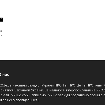
0
и.
 з
 нас
O.te.ua – новини Західної України ПРО Те, ПРО Це та ПРО Інше. М
онятися Законами України. За наявності гіперпосилання на PRO.
ріали. Ми ще собі напишемо. Ми не завжди розділяємо позицію а
и за неї відповідальність.