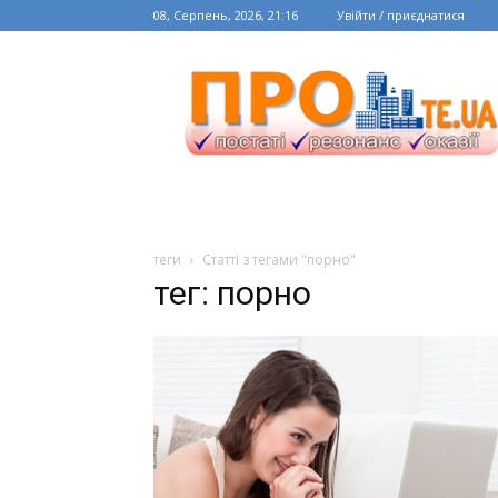
08, Серпень, 2026, 21:16
Увійти / приєднатися
теги
Статті з тегами "порно"
тег: порно