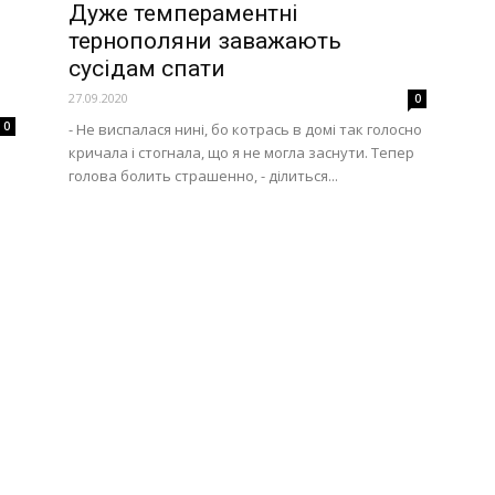
Дуже темпераментні
тернополяни заважають
сусідам спати
27.09.2020
0
0
- Не виспалася нині, бо котрась в домі так голосно
кричала і стогнала, що я не могла заснути. Тепер
і
голова болить страшенно, - ділиться...