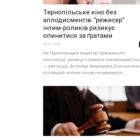
Тернопільське кіно без
аплодисментів: “режисер”
інтим-роликів ризикує
опинитися за ґратами
04.01.2026
На Тернопільщині ініціатор “домашнього
кінотеатру” ризикує отримати зовсім інший пок
— уже в суді. До поліції звернулася 22-річна жінк
її колишній чоловік почав поширювати...