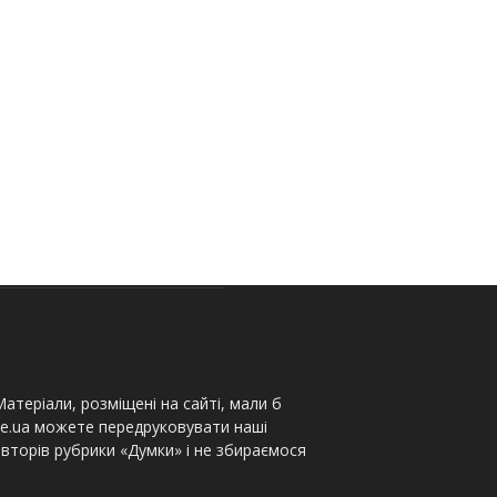
атеріали, розміщені на сайті, мали б
te.ua можете передруковувати наші
вторів рубрики «Думки» і не збираємося