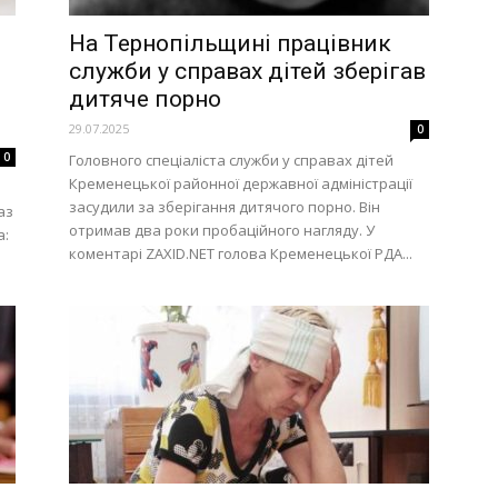
На Тернопільщині працівник
служби у справах дітей зберігав
дитяче порно
29.07.2025
0
0
Головного спеціаліста служби у справах дітей
Кременецької районної державної адміністрації
засудили за зберігання дитячого порно. Він
аз
отримав два роки пробаційного нагляду. У
а:
коментарі ZAXID.NET голова Кременецької РДА...