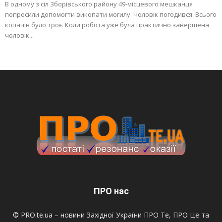
В одному з сіл Зборівського району 49-місцевого мешканця
попросили допомогти викопати могилу. Чоловік погодився. Всього
копачів було троє. Коли робота уже була практично завершена
чоловік...
ПРО нас
© PRO.te.ua – новини Західної України ПРО Те, ПРО Це та