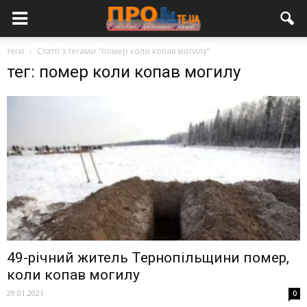
теги
Статті з тегами "помер коли копав могилу"
тег: помер коли копав могилу
49-річний житель Тернопільщини помер,
коли копав могилу
29.01.2021
0