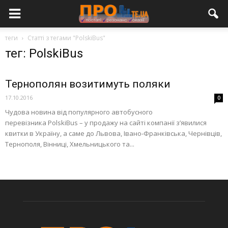
теги
Статті з тегами "PolskiBus"
тег: PolskiBus
Тернополян возитимуть поляки
17.10.2016
0
Чудова новина від популярного автобусного
перевізника PolskiBus – у продажу на сайті компанії з’явилися
квитки в Україну, а саме до Львова, Івано-Франківська, Чернівців,
Тернополя, Вінниці, Хмельницького та...