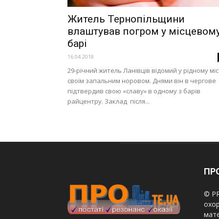
Житель Тернопільщини
влаштував погром у місцевом
барі
16.04.2018
29-річний житель Ланівців відомий у рідному міс
своїм запальним норовом. Днями він в чергове
підтвердив свою «славу» в одному з барів
райцентру. Заклад після...
ПРО
© PR
охор
мате