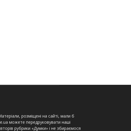
атеріали, розміщені на сайті, мали б
te.ua можете передруковувати наші
вторів рубрики «Думки» і не збираємося