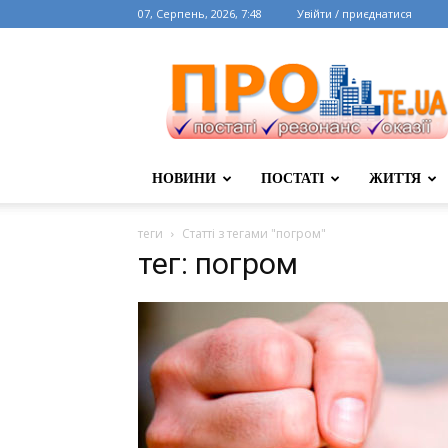
07, Серпень, 2026, 7:48
Увійти / приєднатися
НОВИНИ
ПОСТАТІ
ЖИТТЯ
теги
Статті з тегами "погром"
тег: погром