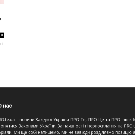
у
0
ті
 нас
O.te.ua – новини Західної України ПРО Те, ПРО Це та ПРО Інше. М
онятися Законами України. За наявності гіперпосилання на PRO.
ріали. Ми ще собі напишемо. Ми не завжди розділяємо позицію а