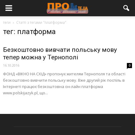
теги
Статті з тегами "платформа"
тег: платформа
Безкоштовно вивчати польську мову
тепер можна у Тернополі
16.10.2016
0
ФОНД «ВІКНО НА СХІД» пропонує жителям Тернополя та області
безкоштовно вивчити польську мову. Вже другий рік поспіль в
Інтернеті працює безкоштовна он-лайн платформа
www.polskijazyk.pl, що...