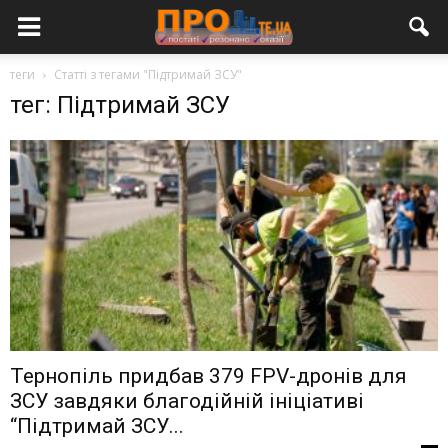
теги
Статті з тегами "Підтримай ЗСУ"
тег: Підтримай ЗСУ
Тернопіль придбав 379 FPV-дронів для
ЗСУ завдяки благодійній ініціативі
“Підтримай ЗСУ...