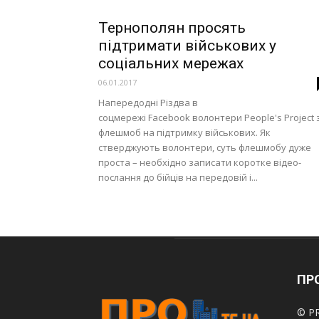
Тернополян просять
підтримати військових у
соціальних мережах
06.01.2017
Напередодні Різдва в
соцмережі Facebook волонтери People's Project
флешмоб на підтримку військових. Як
стверджують волонтери, суть флешмобу дуже
проста – необхідно записати коротке відео-
послання до бійців на передовій і...
ПРО
© PR