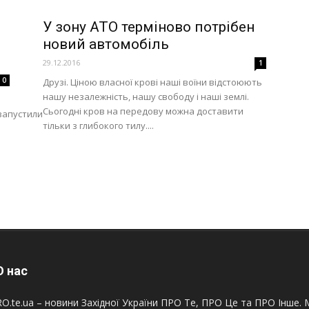
У зону АТО терміново потрібен
новий автомобіль
29.12.2016
1
0
Друзі. Ціною власної крові наші воїни відстоюють
нашу незалежність, нашу свободу і наші землі.
Сьогодні кров на передову можна доставити
 запустили
тільки з глибокого тилу....
 нас
O.te.ua – новини Західної України ПРО Те, ПРО Це та ПРО Інше. М