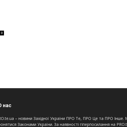
0
 нас
O.te.ua – новини Західної України ПРО Те, ПРО Це та ПРО Інше. М
онятися Законами України. За наявності гіперпосилання на PRO.