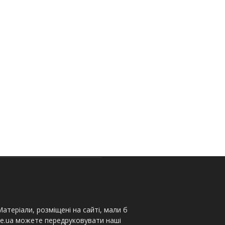
атеріали, розміщені на сайті, мали б
te.ua можете передруковувати наші