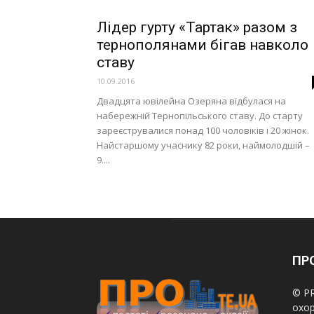
Лідер гурту «Тартак» разом з
тернополянами бігав навколо
ставу
10.09.2016
Двадцята ювілейна Озеряна відбулася на
набережній Тернопільського ставу. До старту
зареєструвалися понад 100 чоловіків і 20 жінок.
Найстаршому учаснику 82 роки, наймолодшій –
9....
ПРО
© PR
охор