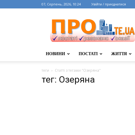
07, Серпень, 2026, 10:24
Увійти / приєднатися
НОВИНИ
ПОСТАТІ
ЖИТТЯ
теги
Статті з тегами "Озеряна"
тег: Озеряна