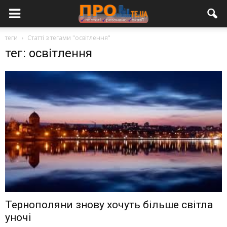
теги
Статті з тегами "освітлення"
тег: освітлення
Тернополяни знову хочуть більше світла
уночі