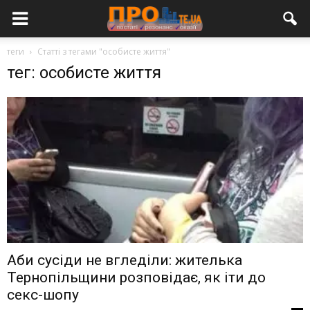
теги
Статті з тегами "особисте життя"
тег: особисте життя
Аби сусіди не вгледіли: жителька
Тернопільщини розповідає, як іти до
секс-шопу