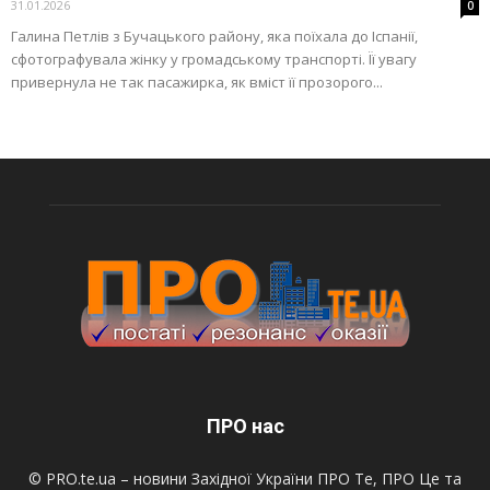
31.01.2026
0
Галина Петлів з Бучацького району, яка поїхала до Іспанії,
сфотографувала жінку у громадському транспорті. Її увагу
привернула не так пасажирка, як вміст її прозорого...
ПРО нас
© PRO.te.ua – новини Західної України ПРО Те, ПРО Це та