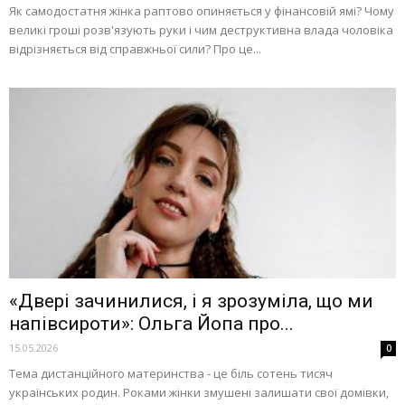
​Як самодостатня жінка раптово опиняється у фінансовій ямі? Чому
великі гроші розв'язують руки і чим деструктивна влада чоловіка
відрізняється від справжньої сили? Про це...
«Двері зачинилися, і я зрозуміла, що ми
напівсироти»: Ольга Йопа про...
15.05.2026
0
Тема дистанційного материнства - це біль сотень тисяч
українських родин. Роками жінки змушені залишати свої домівки,