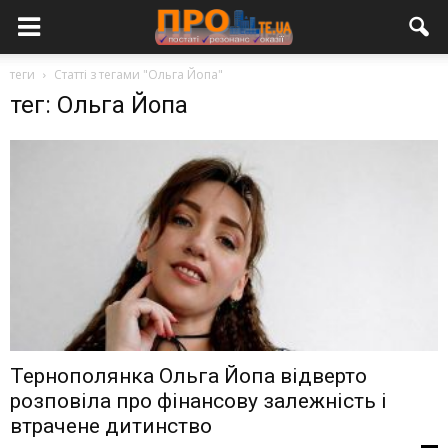
теги
Статті з тегами "Ольга Йопа"
тег: Ольга Йопа
Тернополянка Ольга Йопа відверто
розповіла про фінансову залежність і
втрачене дитинство