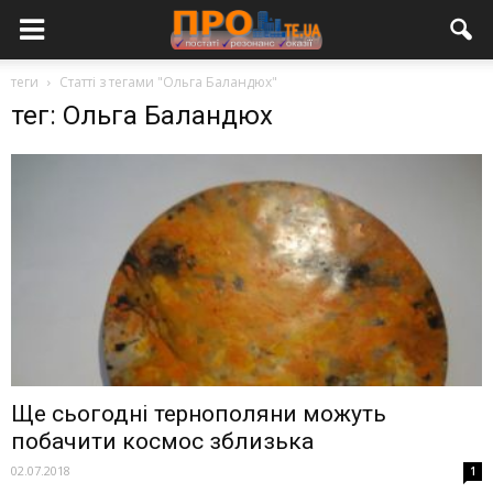
теги
Статті з тегами "Ольга Баландюх"
тег: Ольга Баландюх
Ще сьогодні тернополяни можуть
побачити космос зблизька
02.07.2018
1