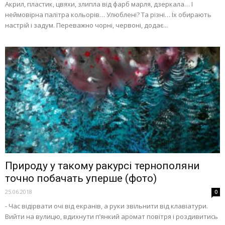
Акрил, пластик, цвяхи, злипла від фарб марля, дзеркала… І
неймовірна палітра кольорів… Улюблені? Та різні… Їх обирають
настрій і задум. Переважно чорні, червоні, додає...
Природу у такому ракурсі тернополяни
точно побачать уперше (фото)
25.06.2018
0
- Час відірвати очі від екранів, а руки звільнити від клавіатури.
Вийти на вулицю, вдихнути п’янкий аромат повітря і роздивитись