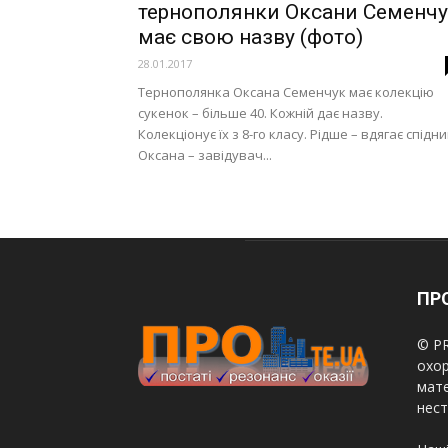
тернополянки Оксани Семенч
має свою назву (фото)
28.01.2017
Тернополянка Оксана Семенчук має колекцію
сукенок – більше 40. Кожній дає назву.
Колекціонує їх з 8-го класу. Рідше – вдягає спідни
Оксана – завідувач...
ПРО
© PR
охор
мате
нест