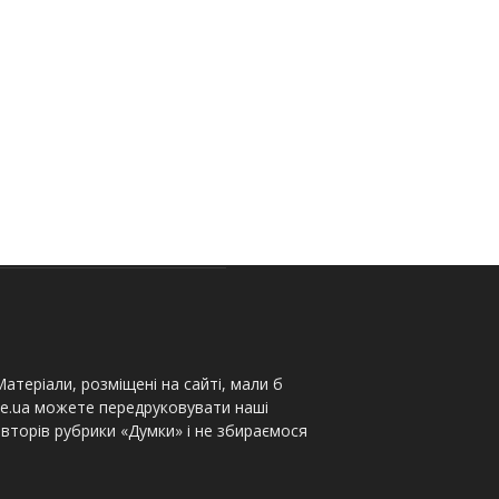
атеріали, розміщені на сайті, мали б
te.ua можете передруковувати наші
вторів рубрики «Думки» і не збираємося