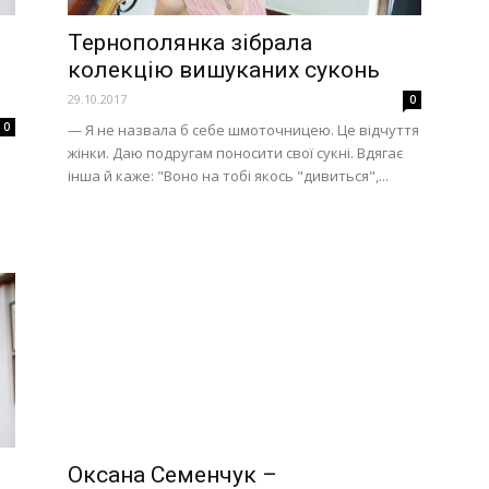
Тернополянка зібрала
колекцію вишуканих суконь
29.10.2017
0
0
— Я не назвала б себе шмоточницею. Це відчуття
жінки. Даю подругам поносити свої сукні. Вдягає
інша й каже: "Воно на тобі якось "дивиться",...
.
Оксана Семенчук –