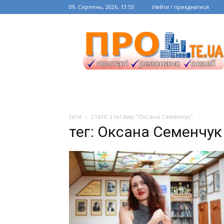
09, Серпень, 2026, 13:55
Увійти / приєднатися
теги
Статті з тегами "Оксана Семенчук"
тег: Оксана Семенчук