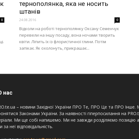
ук
тернополянка, яка не носить
штанів
24.08.2016
0
0
Відколи на роботі тернополянку Оксану Семенчук
перевели на іншу посаду, вона ночами творить
ці.
квіти. Ліпить їх із флористичної глини. Потім
запікає. Як охолонуть, прикрашає...
 нас
O.te.ua – новини Західної України ПРО Те, ПРО Це та ПРО Інше. М
онятися Законами України. За наявності гіперпосилання на PRO.
ріали. Ми ще собі напишемо. Ми не завжди розділяємо позицію а
и за неї відповідальність.