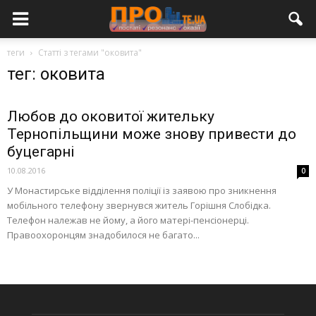
теги
Статті з тегами "оковита"
тег: оковита
Любов до оковитої жительку
Тернопільщини може знову привести до
буцегарні
10.08.2016
0
У Монастирське відділення поліції із заявою про зникнення
мобільного телефону звернувся житель Горішня Слобідка.
Телефон належав не йому, а його матері-пенсіонерці.
Правоохоронцям знадобилося не багато...