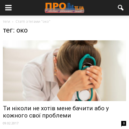
теги
Статті з тегами "око"
тег: око
Ти ніколи не хотів мене бачити або у
кожного свої проблеми
09.02.2017
0