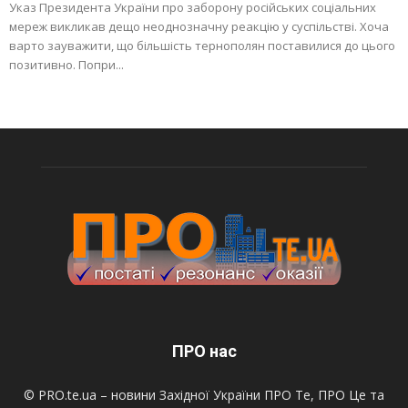
Указ Президента України про заборону російських соціальних
мереж викликав дещо неоднозначну реакцію у суспільстві. Хоча
варто зауважити, що більшість тернополян поставилися до цього
позитивно. Попри...
ПРО нас
© PRO.te.ua – новини Західної України ПРО Те, ПРО Це та