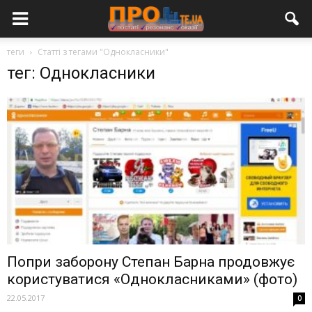
теги
Статті з тегами "Однокласники"
тег: Однокласники
Попри заборону Степан Барна продовжує
користуватися «Однокласниками» (фото)
22.05.2017
0