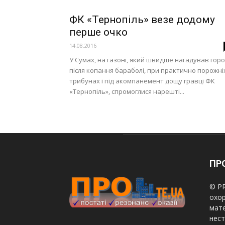
ФК «Тернопіль» везе додому
перше очко
14.08.2016
У Сумах, на газоні, який швидше нагадував гор
після копання бараболі, при практично порожні
трибунах і під акомпанемент дощу гравці ФК
«Тернопіль», спромоглися нарешті...
ПРО
© PR
охор
мате
нест