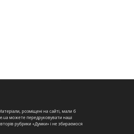
атеріали, розміщені на сайті, мали б
te.ua можете передруковувати наші
вторів рубрики «Думки» і не збираємося