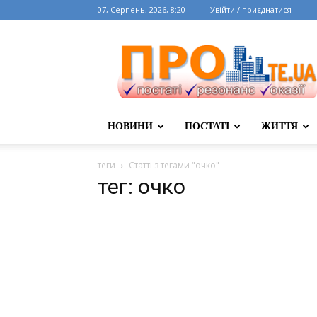
07, Серпень, 2026, 8:20
Увійти / приєднатися
НОВИНИ
ПОСТАТІ
ЖИТТЯ
теги
Статті з тегами "очко"
тег: очко