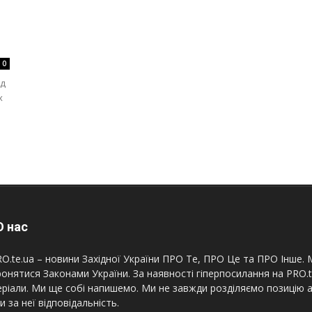
0
од
х
 нас
O.te.ua – новини Західної України ПРО Те, ПРО Це та ПРО Інше. М
онятися Законами України. За наявності гіперпосилання на PRO.
ріали. Ми ще собі напишемо. Ми не завжди розділяємо позицію а
и за неї відповідальність.