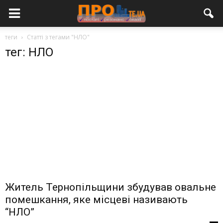
теги
Статті з тегами "НЛО"
тег: НЛО
Житель Тернопільщини збудував овальне
помешкання, яке місцеві називають
“НЛО”