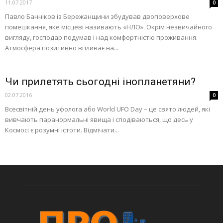
11.07.2017
0
Павло Банніков із Бережанщини збудував двоповерхове
помешкання, яке місцеві називають «НЛО». Окрім незвичайного
вигляду, господар подумав і над комфортністю проживання.
Атмосфера позитивно впливає на...
Чи прилетять сьогодні інопланетяни?
02.07.2016
0
Всесвітній день уфолога або World UFO Day – це свято людей, які
вивчають паранормальні явища і сподіваються, що десь у
Космосі є розумні істоти. Відмічати...