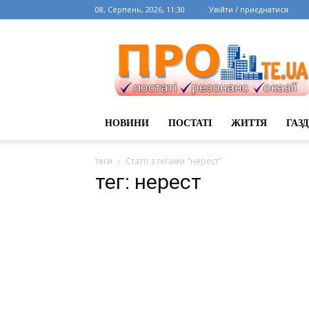
08, Серпень, 2026, 11:30
Увійти / приєднатися
НОВИНИ
ПОСТАТІ
ЖИТТЯ
ГАЗ
теги
Статті з тегами "нерест"
тег: нерест