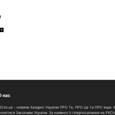
и
0
 нас
O.te.ua – новини Західної України ПРО Те, ПРО Це та ПРО Інше. М
онятися Законами України. За наявності гіперпосилання на PRO.