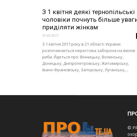
З 1 квітня деякі тернопільські
чоловіки почнуть більше уваг
приділяти жінкам
31.03.2017
З 1 квітня 2017 року в 21 області України
розпочинається нерестова заборона на вилов
риби. Йдеться про: Вінницьку, Волинську,
Донецьку, Дніпропетровську, Житомирську,
Івано-Франківську, Запорізьку, Луганську,...
ПРО
© PR
охор