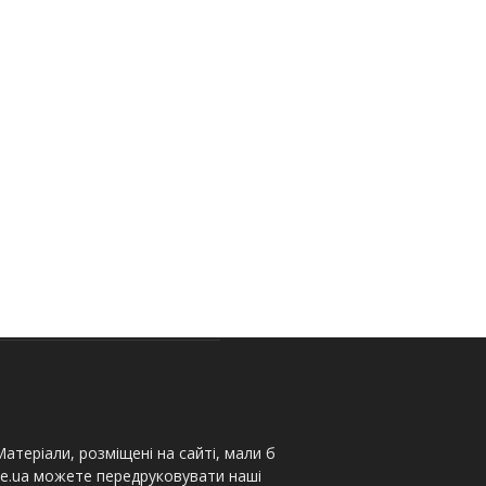
атеріали, розміщені на сайті, мали б
te.ua можете передруковувати наші