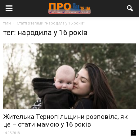
теги
Статті з тегами "народила у 16 років"
тег: народила у 16 років
Жителька Тернопільщини розповіла, як
це – стати мамою у 16 років
14.05.2018
0