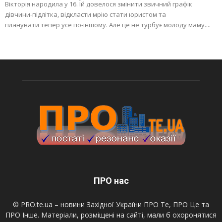
Вікторія народила у 16. Їй довелося змінити звичний графік
дівчини-підлітка, відкласти мрію стати юристом та
планувати тепер усе по-іншому. Але це не турбує молоду маму....
ПРО нас
© PRO.te.ua – новини Західної України ПРО Те, ПРО Це та
ПРО Інше. Матеріали, розміщені на сайті, мали б охоронятися