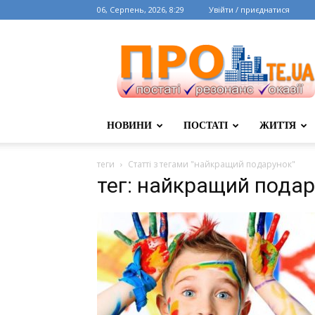
06, Серпень, 2026, 8:29
Увійти / приєднатися
НОВИНИ
ПОСТАТІ
ЖИТТЯ
теги
Статті з тегами "найкращий подарунок"
тег: найкращий пода