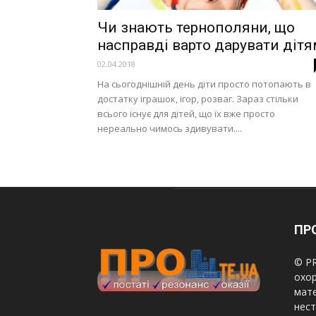
Чи знають тернополяни, що
насправді варто дарувати діт
02.04.2018
На сьогоднішній день діти просто потопають в
достатку іграшок, ігор, розваг. Зараз стільки
всього існує для дітей, що їх вже просто
нереально чимось здивувати....
ПРО
© PR
охор
мате
нест