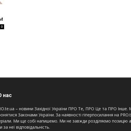
ям
0
 нас
O.te.ua – новини Західної України ПРО Те, ПРО Це та ПРО Інше. М
онятися Законами України. За наявності гіперпосилання на PRO.
ріали. Ми ще собі напишемо. Ми не завжди розділяємо позицію а
и за неї відповідальність.