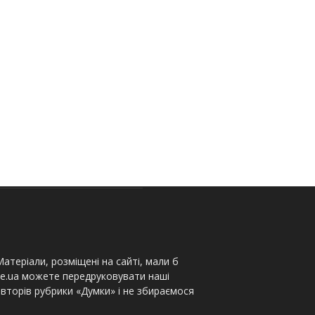
атеріали, розміщені на сайті, мали б
te.ua можете передруковувати наші
вторів рубрики «Думки» і не збираємося