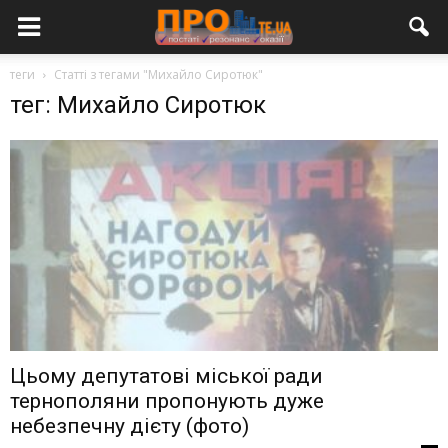
теги
Статті з тегами "Михайло Сиротюк"
тег: Михайло Сиротюк
Цьому депутатові міської ради
тернополяни пропонують дуже
небезпечну дієту (фото)