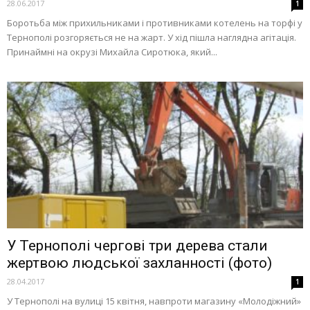
28.06.2017
1
Боротьба між прихильниками і противниками котелень на торфі у
Тернополі розгоряється не на жарт. У хід пішла наглядна агітація.
Принаймні на окрузі Михайла Сиротюка, який...
У Тернополі чергові три дерева стали
жертвою людської захланності (фото)
28.04.2017
1
У Тернополі на вулиці 15 квітня, навпроти магазину «Молодіжний»