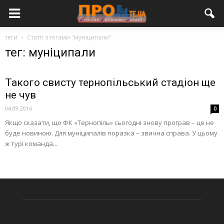
теги
Статті з тегами "муніципали"
тег: муніципали
Такого свисту тернопільський стадіон ще
не чув
04.09.2016
0
Якщо сказати, що ФК «Тернопіль» сьогодні знову програв – це не
буде новиною. Для муніципалів поразка – звична справа. У цьому
ж турі команда...