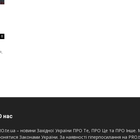
0
я,
 нас
O.te.ua – новини Західної України ПРО Те, ПРО Це та ПРО Інше. М
онятися Законами України. За наявності гіперпосилання на PRO.