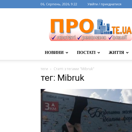
06, Серпень, 2026, 9:22
Увійти / приєднатися
НОВИНИ
ПОСТАТІ
ЖИТТЯ
теги
Статті з тегами "Mibruk"
тег: Mibruk