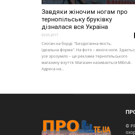
Завдяки жіночим ногам про
тернопільську бруківку
дізналася вся Україна
05.05.2017
Слоган на борді: "Бездоганна якість.
Ідеальна форма". На фото – жіночі ноги. Здаєтьс
усе зрозуміло – це реклама тернопільського
магазину взуття. Магазин називається Mibruk.
Адреса на...
ПРО
© PR
охор