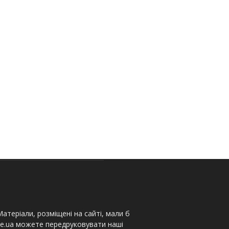
атеріали, розміщені на сайті, мали б
te.ua можете передруковувати наші