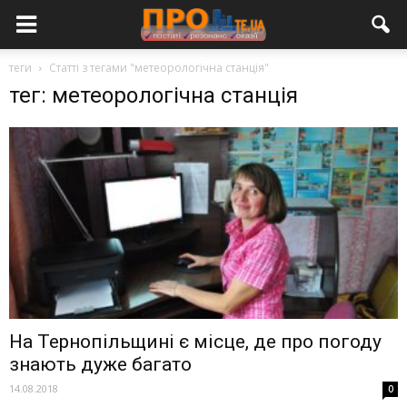
теги
Статті з тегами "метеорологічна станція"
тег: метеорологічна станція
На Тернопільщині є місце, де про погоду
знають дуже багато
14.08.2018
0