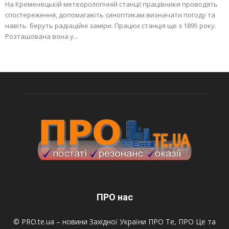
На Кременецькій метеорологічній станції працівники проводять
спостереження, допомагають синоптикам визначати погоду та
навіть беруть радіаційні заміри. Працює станція ще з 1895 року.
Розташована вона у...
ПРО нас
© PRO.te.ua – новини Західної України ПРО Те, ПРО Це та