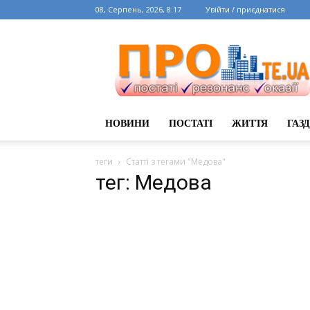
08, Серпень, 2026, 8:17
Увійти / приєднатися
НОВИНИ
ПОСТАТІ
ЖИТТЯ
ГАЗ
теги
Статті з тегами "Медова"
тег: Медова