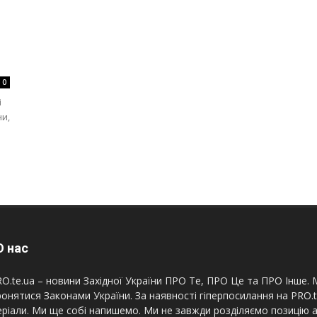
0
і
ни,
 нас
O.te.ua – новини Західної України ПРО Те, ПРО Це та ПРО Інше. М
онятися Законами України. За наявності гіперпосилання на PRO.
ріали. Ми ще собі напишемо. Ми не завжди розділяємо позицію а