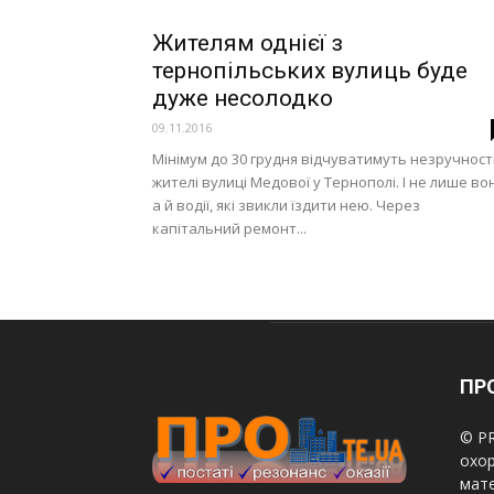
Жителям однієї з
тернопільських вулиць буде
дуже несолодко
09.11.2016
Мінімум до 30 грудня відчуватимуть незручност
жителі вулиці Медової у Тернополі. І не лише во
а й водії, які звикли їздити нею. Через
капітальний ремонт...
ПРО
© PR
охор
мате