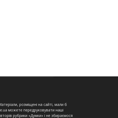
атеріали, розміщені на сайті, мали б
te.ua можете передруковувати наші
вторів рубрики «Думки» і не збираємося