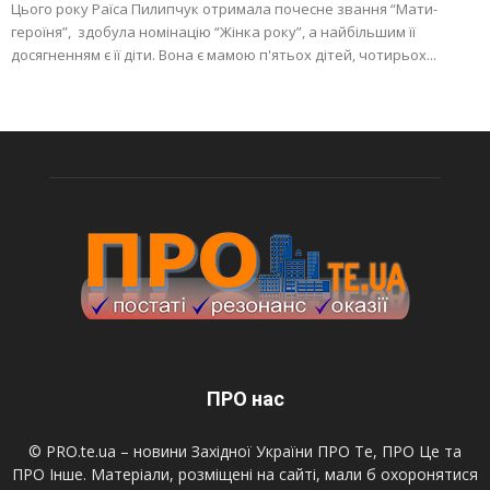
Цього року Раїса Пилипчук отримала почесне звання “Мати-
героїня”, здобула номінацію “Жінка року”, а найбільшим її
досягненням є її діти. Вона є мамою п'ятьох дітей, чотирьох...
ПРО нас
© PRO.te.ua – новини Західної України ПРО Те, ПРО Це та
ПРО Інше. Матеріали, розміщені на сайті, мали б охоронятися