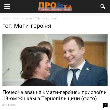
теги
Статті з тегами "Мати-героїня"
тег: Мати-героїня
Почесне звання «Мати-героїня» присвоїли
19-ом жінкам з Тернопільщини (фото)
03.01.2019
0