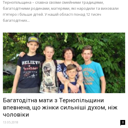
Тернопільщина – славна своїми сімейними традиціями,
багатодітними родинами, матерями, які народили та виховали
п'ятеро і більше дітей. У нашій області понад 12 тисяч
багатодітних...
Багатодітна мати з Тернопільщини
впевнена, що жінки сильніші духом, ніж
чоловіки
13.05.2018
0