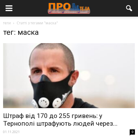
теги
Статті з тегами "маска"
тег: маска
Штраф від 170 до 255 гривень: у
Тернополі штрафують людей через...
01.11.2021
0