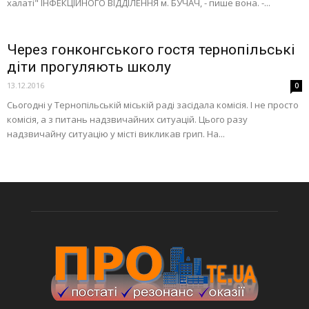
халаті" ІНФЕКЦІЙНОГО ВІДДІЛЕННЯ м. БУЧАЧ, - пише вона. -...
Через гонконгського гостя тернопільські
діти прогуляють школу
13.12.2016
0
Сьогодні у Тернопільській міській раді засідала комісія. І не просто
комісія, а з питань надзвичайних ситуацій. Цього разу
надзвичайну ситуацію у місті викликав грип. На...