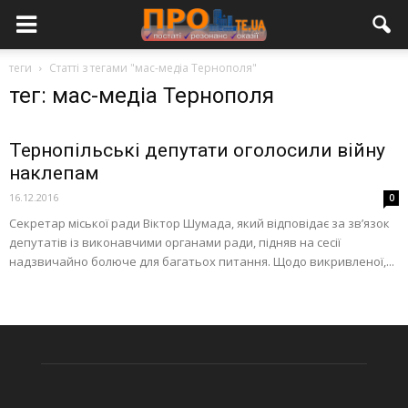
теги
Статті з тегами "мас-медіа Тернополя"
тег: мас-медіа Тернополя
Тернопільські депутати оголосили війну
наклепам
16.12.2016
0
Секретар міської ради Віктор Шумада, який відповідає за зв’язок
депутатів із виконавчими органами ради, підняв на сесії
надзвичайно болюче для багатьох питання. Щодо викривленої,...