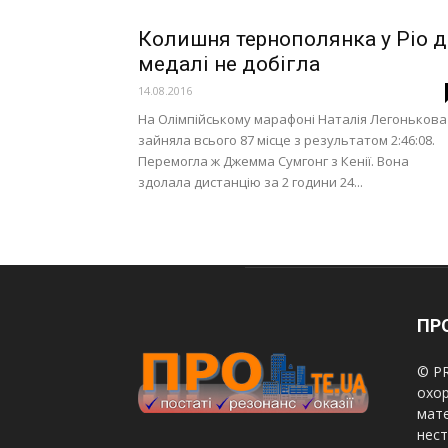
Колишня тернополянка у Ріо д
медалі не добігла
14.08.2016
На Олімпійському марафоні Наталія Легонькова
зайняла всього 87 місце з результатом 2:46:08.
Перемогла ж Джемма Сумгонг з Кенії. Вона
здолала дистанцію за 2 години 24...
ПРО
© PR
охор
мате
нест