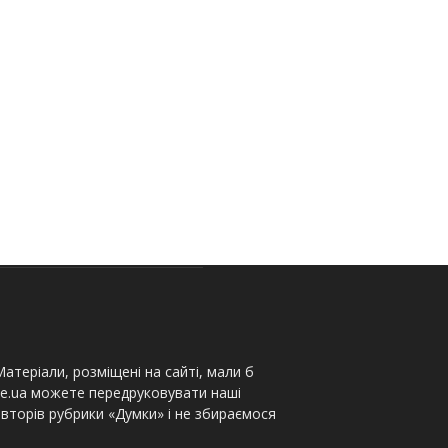
атеріали, розміщені на сайті, мали б
te.ua можете передруковувати наші
вторів рубрики «Думки» і не збираємося