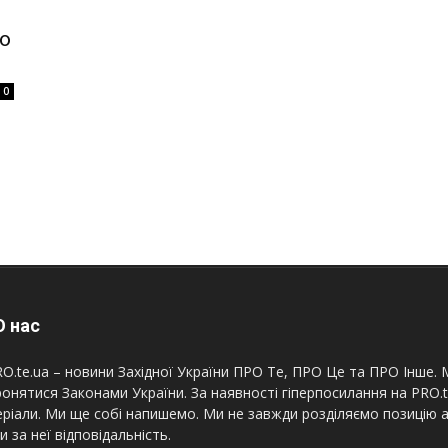
о
0
 нас
O.te.ua – новини Західної України ПРО Те, ПРО Це та ПРО Інше. М
онятися Законами України. За наявності гіперпосилання на PRO.
ріали. Ми ще собі напишемо. Ми не завжди розділяємо позицію а
и за неї відповідальність.