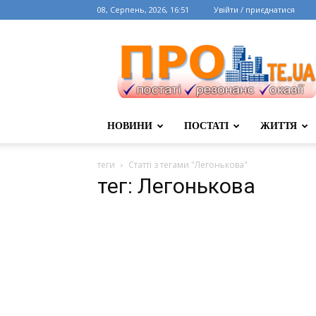
08, Серпень, 2026, 16:51
Увійти / приєднатися
НОВИНИ
ПОСТАТІ
ЖИТТЯ
теги
Статті з тегами "Легонькова"
тег: Легонькова