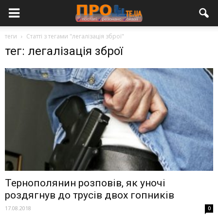
теги
Статті з тегами "легалізація зброї"
тег: легалізація зброї
Тернополянин розповів, як уночі
роздягнув до трусів двох гопників
17.08.2018
0