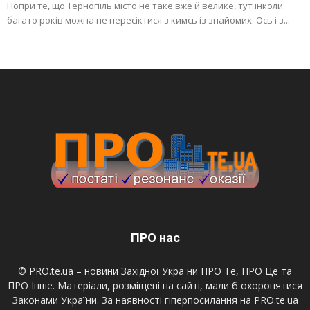
Попри те, що Тернопіль місто не таке вже й велике, тут інколи
багато років можна не пересіктися з кимсь із знайомих. Ось і з...
ПРО нас
© PRO.te.ua – новини Західної України ПРО Те, ПРО Це та
ПРО Інше. Матеріали, розміщені на сайті, мали б охоронятися
Законами України. За наявності гіперпосилання на PRO.te.ua