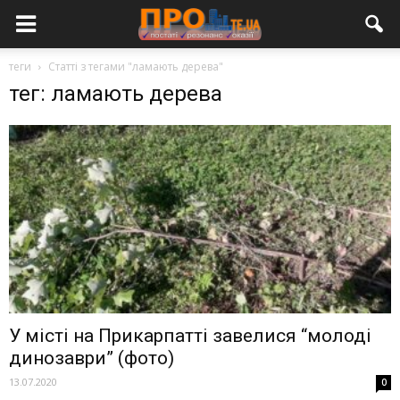
теги
Статті з тегами "ламають дерева"
тег: ламають дерева
У місті на Прикарпатті завелися “молоді
динозаври” (фото)
13.07.2020
0