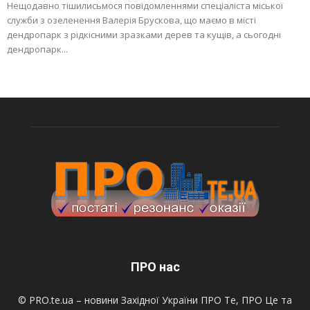
Нещодавно тішилисьмося повідомленнями спеціаліста міської
служби з озеленення Валерія Брускова, що маємо в місті
дендропарк з рідкісними зразками дерев та кущів, а сьогодні
дендропарк...
ПРО нас
© PRO.te.ua – новини Західної України ПРО Те, ПРО Це та