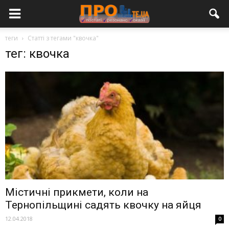
теги
Статті з тегами "квочка"
тег: квочка
Містичні прикмети, коли на
Тернопільщині садять квочку на яйця
12.04.2018
0