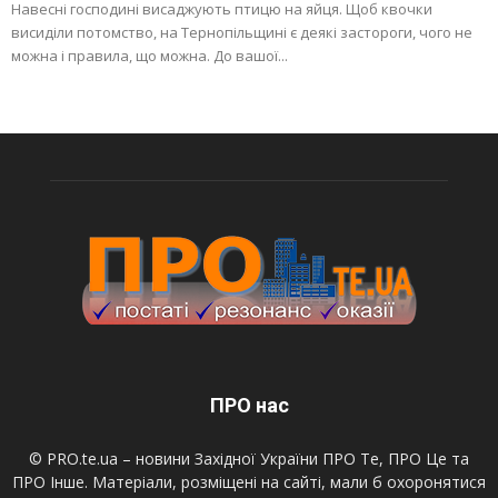
Навесні господині висаджують птицю на яйця. Щоб квочки
висиділи потомство, на Тернопільщині є деякі застороги, чого не
можна і правила, що можна. До вашої...
ПРО нас
© PRO.te.ua – новини Західної України ПРО Те, ПРО Це та
ПРО Інше. Матеріали, розміщені на сайті, мали б охоронятися