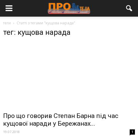
теги
Статті з тегами "кущова нарада"
тег: кущова нарада
Про що говорив Степан Барна під час
кущової наради у Бережанах...
19.07.2018
1