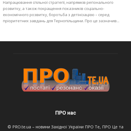
Напрацювання спільної стратегії, напрямків регіонального
розвитку, а також покращення показників соціально-
економічного розвитку, боротьба з детінізацією – серед
пріоритетних завдань для Тернопільщини. Про це зазначив...
ПРО нас
© PRO.te.ua – новини Західної України ПРО Те, ПРО Це та