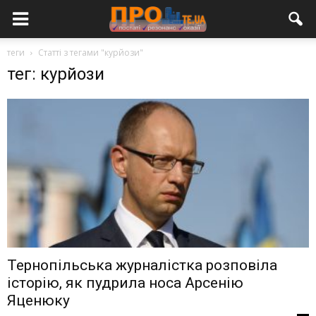
теги
Статті з тегами "курйози"
тег: курйози
Тернопільська журналістка розповіла
історію, як пудрила носа Арсенію
Яценюку