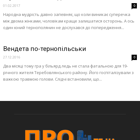
01.02.2017
0
Народна мудрість давно запевняє, що коли виникає суперечка
між двома жінками, чоловікам краще залишатися осторонь. А ось
один юний тернополянин не дослухався до попередження...
Вендета по-тернопільськи
27.12.2016
0
Два місяці тому гра у більярд ледь не стала фатальною для 19-
річного жителя Теребовлянського району. Його госпіталізували з
важкою травмою голови. Слідчі встановили, що...