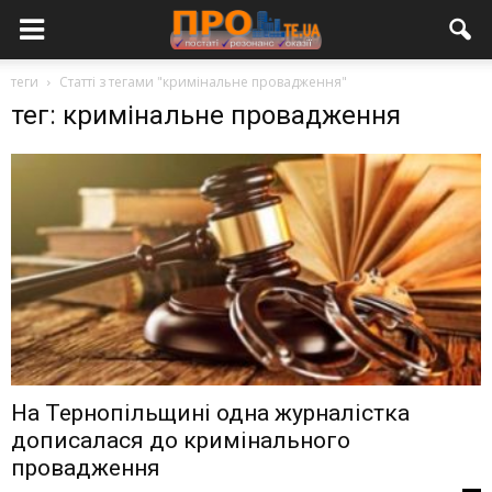
теги
Статті з тегами "кримінальне провадження"
тег: кримінальне провадження
На Тернопільщині одна журналістка
дописалася до кримінального
провадження