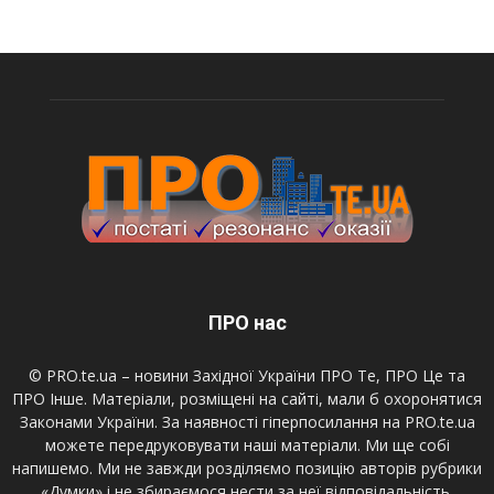
ПРО нас
© PRO.te.ua – новини Західної України ПРО Те, ПРО Це та
ПРО Інше. Матеріали, розміщені на сайті, мали б охоронятися
Законами України. За наявності гіперпосилання на PRO.te.ua
можете передруковувати наші матеріали. Ми ще собі
напишемо. Ми не завжди розділяємо позицію авторів рубрики
«Думки» і не збираємося нести за неї відповідальність.