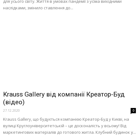
для усього світу. Життя в умовах пандемії з усіма вихідними
наслідками, змінило ставлення до...
Krauss Gallery від компанії Креатор-Буд
(відео)
27.12.2020
0
Krauss Gallery, що будується компанією Креатор-Буд у Києві, на
вулиці Круглоуніверситетській – це досконалість у всьому! Від
маркетингових матеріалів до готового житла. Клубний будинок у...