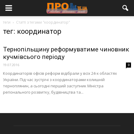
теги
Статті з тегами "координатор"
тег: координатор
Тернопільщину реформуватиме чиновник
кучмівсього періоду
19.07.2016
0
Координаторів офісів реформ відібрали у всіх 24-х областях
України. Під час зустрічі з координаторами колишній
терноплянин, а сьогодні перший заступник Міністра
регіонального розвитку, будівництва та...